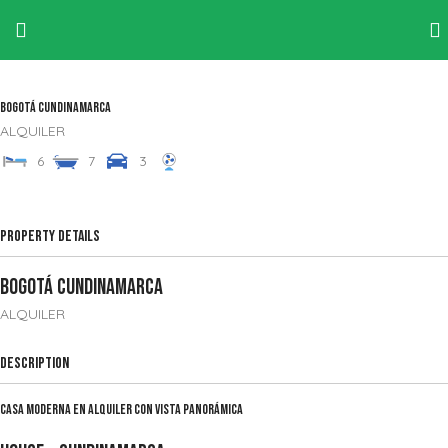
INGRESA AQUÍ PARA VER EL PORTAL DE EDIFCIOS
Bogotá
Cundinamarca
ALQUILER
6
7
3
Property Details
Bogotá
Cundinamarca
ALQUILER
Description
Casa Moderna en Alquiler con Vista Panorámica