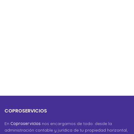
COPROSERVICIOS
En
Coproservicios
nos encargamos de todo: desde la
administración contable y jurídica de tu propiedad horizontal,