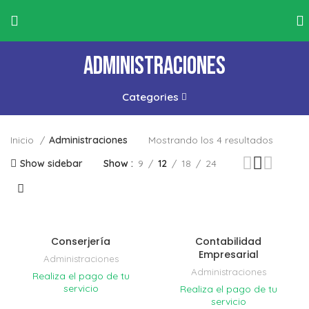
INGRESA AQUÍ PARA VER EL PORTAL DE EDIFCIOS
Administraciones
Categories
Inicio
Administraciones
Mostrando los 4 resultados
Show sidebar
Show
9
12
18
24
Conserjería
Contabilidad
Empresarial
Administraciones
Administraciones
Realiza el pago de tu
servicio
Realiza el pago de tu
servicio