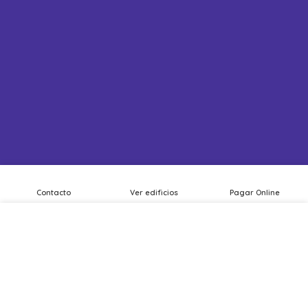
Contacto
Ver edificios
Pagar Online
Usamos cookies para mejorar tu experiencia en nuestro
sitio web. Al navegar por este sitio, aceptas el uso de
cookies.
ACCEPT