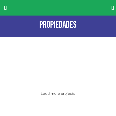
INGRESA AQUÍ PARA VER EL PORTAL DE EDIFCIOS
Propiedades
GOVINDA
BONAIRE
BONAIRE
BONAIRE
EDIFICIO GOPALA P.H.
EDIFICIO BOSQUE CALDERON P.H.
Load more projects